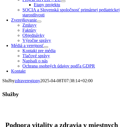
Etapy projektu
SOCIA a Slovenská spoločnosť primárnej pediatrickej
starostlivosti
Zverejňovanie
Zmluvy
Faktúry
Objednávky
Výročne správy
Médiá a verejnosť
Kontakt pre média
Tlačové správy
Napísali o nás
Ochrana osobných údajov podľa GDPR
Kontakt
Služby
zdraveregiony
2025-04-08T07:38:14+02:00
Služby
Podpora vitality a zdravia v miestnych