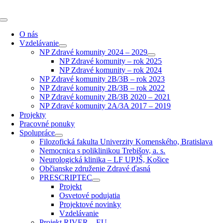
Skip
to
Toggle
content
Navigation
O nás
Vzdelávanie
NP Zdravé komunity 2024 – 2029
NP Zdravé komunity – rok 2025
NP Zdravé komunity – rok 2024
NP Zdravé komunity 2B/3B – rok 2023
NP Zdravé komunity 2B/3B – rok 2022
NP Zdravé komunity 2B/3B 2020 – 2021
NP Zdravé komunity 2A/3A 2017 – 2019
Projekty
Pracovné ponuky
Spolupráce
Filozofická fakulta Univerzity Komenského, Bratislava
Nemocnica s poliklinikou Trebišov, a. s.
Neurologická klinika – LF UPJŠ, Košice
Občianske združenie Zdravé ďasná
PRESCRIPTEC
Projekt
Osvetové podujatia
Projektové novinky
Vzdelávanie
Projekt RIVER – EU