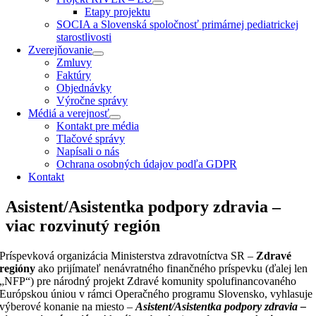
Etapy projektu
SOCIA a Slovenská spoločnosť primárnej pediatrickej
starostlivosti
Zverejňovanie
Zmluvy
Faktúry
Objednávky
Výročne správy
Médiá a verejnosť
Kontakt pre média
Tlačové správy
Napísali o nás
Ochrana osobných údajov podľa GDPR
Kontakt
Asistent/Asistentka podpory zdravia –
viac rozvinutý región
Príspevková organizácia Ministerstva zdravotníctva SR –
Zdravé
regióny
ako prijímateľ nenávratného finančného príspevku (ďalej len
„NFP“) pre národný projekt Zdravé komunity spolufinancovaného
Európskou úniou v rámci Operačného programu Slovensko, vyhlasuje
výberové konanie na miesto –
Asistent/Asistentka podpory zdravia –