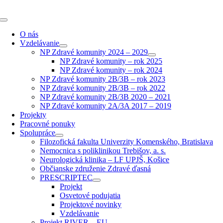
Skip
to
Toggle
content
Navigation
O nás
Vzdelávanie
NP Zdravé komunity 2024 – 2029
NP Zdravé komunity – rok 2025
NP Zdravé komunity – rok 2024
NP Zdravé komunity 2B/3B – rok 2023
NP Zdravé komunity 2B/3B – rok 2022
NP Zdravé komunity 2B/3B 2020 – 2021
NP Zdravé komunity 2A/3A 2017 – 2019
Projekty
Pracovné ponuky
Spolupráce
Filozofická fakulta Univerzity Komenského, Bratislava
Nemocnica s poliklinikou Trebišov, a. s.
Neurologická klinika – LF UPJŠ, Košice
Občianske združenie Zdravé ďasná
PRESCRIPTEC
Projekt
Osvetové podujatia
Projektové novinky
Vzdelávanie
Projekt RIVER – EU