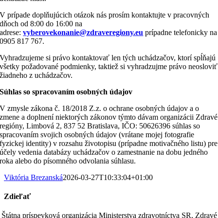
V prípade doplňujúcich otázok nás prosím kontaktujte v pracovných
dňoch od 8:00 do 16:00 na
adrese:
vyberovekonanie@zdraveregiony.eu
prípadne telefonicky na
0905 817 767.
Vyhradzujeme si právo kontaktovať len tých uchádzačov, ktorí spĺňajú
všetky požadované podmienky, taktiež si vyhradzujme právo neosloviť
žiadneho z uchádzačov.
Súhlas so spracovaním osobných údajov
V zmysle zákona č. 18/2018 Z.z. o ochrane osobných údajov a o
zmene a doplnení niektorých zákonov týmto dávam organizácii Zdravé
regióny, Limbová 2, 837 52 Bratislava, IČO: 50626396 súhlas so
spracovaním svojich osobných údajov (vrátane mojej fotografie
fyzickej identity) v rozsahu životopisu (prípadne motivačného listu) pre
účely vedenia databázy uchádzačov o zamestnanie na dobu jedného
roka alebo do písomného odvolania súhlasu.
Viktória Brezanská
2026-03-27T10:33:04+01:00
Zdieľať
Facebook
LinkedIn
WhatsApp
Telegram
Email
Štátna príspevková organizácia Ministerstva zdravotníctva SR, Zdravé