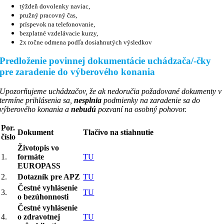
týždeň dovolenky naviac,
pružný pracovný čas,
príspevok na telefonovanie,
bezplatné vzdelávacie kurzy,
2x ročne odmena podľa dosiahnutých výsledkov
Predloženie povinnej dokumentácie uchádzača/-čky
pre zaradenie do výberového konania
Upozorňujeme uchádzačov, že ak nedoručia požadované dokumenty v
termíne prihlásenia sa,
nesplnia
podmienky na zaradenie sa do
výberového konania a
nebudú
pozvaní na osobný pohovor.
Por.
Dokument
Tlačivo na stiahnutie
číslo
Životopis vo
1.
formáte
TU
EUROPASS
2.
Dotazník pre APZ
TU
Čestné vyhlásenie
3.
TU
o bezúhonnosti
Čestné vyhlásenie
4.
o zdravotnej
TU