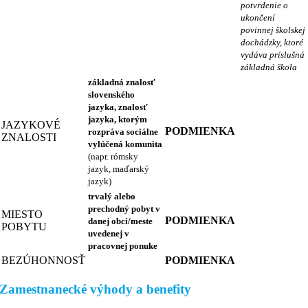
potvrdenie o
ukončení
povinnej školskej
dochádzky, ktoré
vydáva príslušná
základná škola
základná znalosť
slovenského
jazyka, znalosť
jazyka, ktorým
JAZYKOVÉ
PODMIENKA
rozpráva sociálne
ZNALOSTI
vylúčená komunita
(napr. rómsky
jazyk, maďarský
jazyk)
trvalý alebo
prechodný pobyt v
MIESTO
PODMIENKA
danej obci/meste
POBYTU
uvedenej v
pracovnej ponuke
BEZÚHONNOSŤ
PODMIENKA
Zamestnanecké výhody a benefity