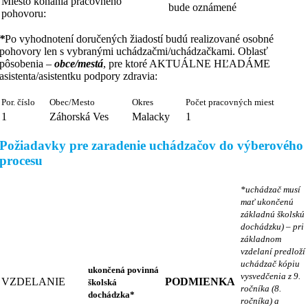
Miesto konania pracovného
bude oznámené
pohovoru:
*
Po vyhodnotení doručených žiadostí budú realizované osobné
pohovory len s vybranými uchádzačmi/uchádzačkami. Oblasť
pôsobenia –
obce/mestá
, pre ktoré AKTUÁLNE HĽADÁME
asistenta/asistentku podpory zdravia:
Por. číslo
Obec/Mesto
Okres
Počet pracovných miest
1
Záhorská Ves
Malacky
1
Požiadavky pre zaradenie uchádzačov do výberového
procesu
*uchádzač musí
mať ukončenú
základnú školskú
dochádzku) – pri
základnom
vzdelaní predloží
uchádzač kópiu
ukončená povinná
vysvedčenia z 9.
VZDELANIE
PODMIENKA
školská
ročníka (8.
dochádzka*
ročníka) a