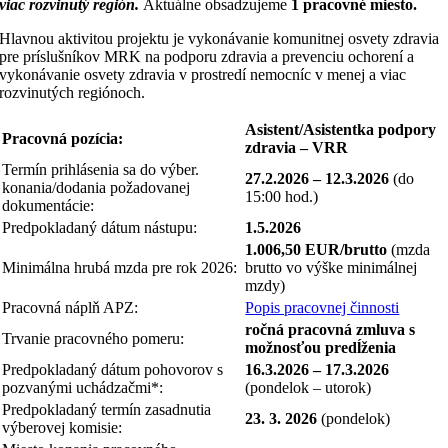
viac rozvinutý región
.
Aktuálne obsadzujeme
1 pracovné miesto.
Hlavnou aktivitou projektu je vykonávanie komunitnej osvety zdravia
pre príslušníkov MRK na podporu zdravia a prevenciu ochorení a
vykonávanie osvety zdravia v prostredí nemocníc v menej a viac
rozvinutých regiónoch.
Asistent/Asistentka podpory
Pracovná pozícia:
zdravia – VRR
Termín prihlásenia sa do výber.
27.2.2026 – 12.3.2026
(do
konania/dodania požadovanej
15:00 hod.)
dokumentácie:
Predpokladaný dátum nástupu:
1.5.2026
1.006,50 EUR/brutto
(mzda
Minimálna hrubá mzda pre rok 2026:
brutto vo výške minimálnej
mzdy)
Pracovná náplň APZ:
Popis pracovnej činnosti
ročná pracovná zmluva s
Trvanie pracovného pomeru:
možnosťou predĺženia
Predpokladaný dátum pohovorov s
16.3.2026 – 17.3.2026
pozvanými uchádzačmi*:
(pondelok – utorok)
Predpokladaný termín zasadnutia
23. 3. 2026
(pondelok)
výberovej komisie: