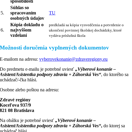
spôsobilosti
Súhlas so
5.
spracovaním
TU
osobných údajov
Kópia dokladu o
predkladá sa kópia vysvedčenia a potvrdenie o
6.
najvyššom
ukončení povinnej školskej dochádzky, ktoré
vzdelaní
vydáva príslušná škola
Možnosti doručenia vyplnených dokumentov
E-mailom na adresu:
vyberovekonanie@zdraveregiony.eu
Do predmetu e-mailu je potrebné uviesť
„
Výberové konanie –
Asistent/Asistentka podpory zdravia + Záhorská Ves“
, do ktorého sa
uchádzač/-čka hlási.
Osobne alebo poštou na adresu:
Zdravé regióny
Koceľova 937/9
821 08 Bratislava
Na obálku je potrebné uviesť
„
Výberové konanie –
Asistent/Asistentka podpory zdravia + Záhorská Ves“
,
do ktorej sa
uchádzač hlási.