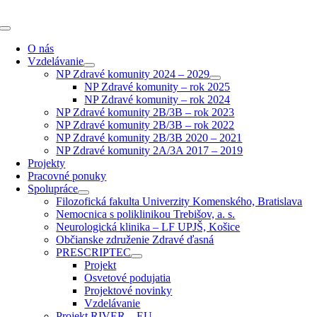
Skip
to
Toggle
content
Navigation
O nás
Vzdelávanie
NP Zdravé komunity 2024 – 2029
NP Zdravé komunity – rok 2025
NP Zdravé komunity – rok 2024
NP Zdravé komunity 2B/3B – rok 2023
NP Zdravé komunity 2B/3B – rok 2022
NP Zdravé komunity 2B/3B 2020 – 2021
NP Zdravé komunity 2A/3A 2017 – 2019
Projekty
Pracovné ponuky
Spolupráce
Filozofická fakulta Univerzity Komenského, Bratislava
Nemocnica s poliklinikou Trebišov, a. s.
Neurologická klinika – LF UPJŠ, Košice
Občianske združenie Zdravé ďasná
PRESCRIPTEC
Projekt
Osvetové podujatia
Projektové novinky
Vzdelávanie
Projekt RIVER – EU