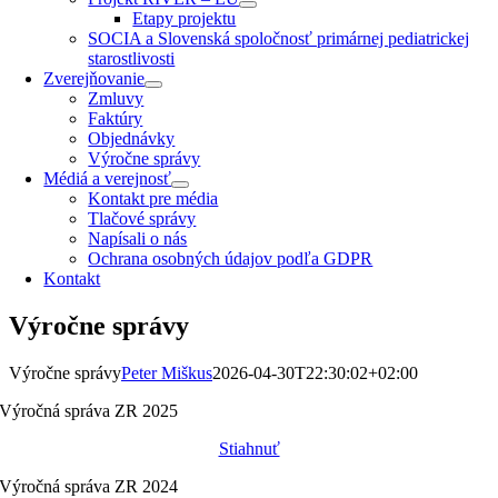
Etapy projektu
SOCIA a Slovenská spoločnosť primárnej pediatrickej
starostlivosti
Zverejňovanie
Zmluvy
Faktúry
Objednávky
Výročne správy
Médiá a verejnosť
Kontakt pre média
Tlačové správy
Napísali o nás
Ochrana osobných údajov podľa GDPR
Kontakt
Výročne správy
Výročne správy
Peter Miškus
2026-04-30T22:30:02+02:00
Výročná správa ZR 2025
Stiahnuť
Výročná správa ZR 2024