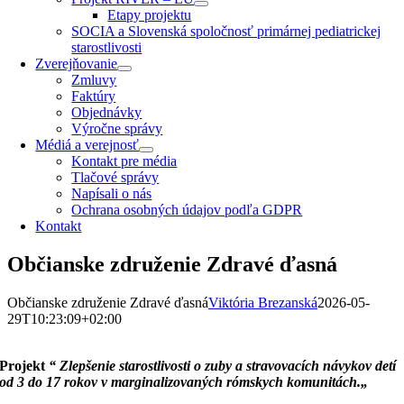
Etapy projektu
SOCIA a Slovenská spoločnosť primárnej pediatrickej
starostlivosti
Zverejňovanie
Zmluvy
Faktúry
Objednávky
Výročne správy
Médiá a verejnosť
Kontakt pre média
Tlačové správy
Napísali o nás
Ochrana osobných údajov podľa GDPR
Kontakt
Občianske združenie Zdravé ďasná
Občianske združenie Zdravé ďasná
Viktória Brezanská
2026-05-
29T10:23:09+02:00
Projekt
“ Zlepšenie starostlivosti
o zuby a stravovacích návykov detí
od 3 do 17 rokov v marginalizovaných rómskych komunitách.
„