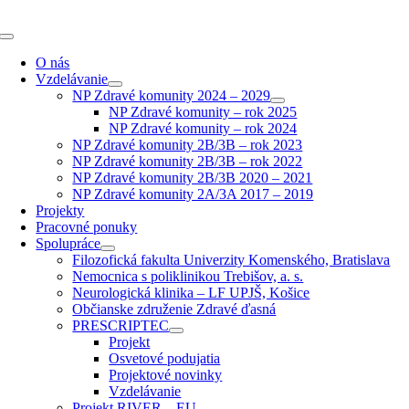
Skip
to
Toggle
content
Navigation
O nás
Vzdelávanie
NP Zdravé komunity 2024 – 2029
NP Zdravé komunity – rok 2025
NP Zdravé komunity – rok 2024
NP Zdravé komunity 2B/3B – rok 2023
NP Zdravé komunity 2B/3B – rok 2022
NP Zdravé komunity 2B/3B 2020 – 2021
NP Zdravé komunity 2A/3A 2017 – 2019
Projekty
Pracovné ponuky
Spolupráce
Filozofická fakulta Univerzity Komenského, Bratislava
Nemocnica s poliklinikou Trebišov, a. s.
Neurologická klinika – LF UPJŠ, Košice
Občianske združenie Zdravé ďasná
PRESCRIPTEC
Projekt
Osvetové podujatia
Projektové novinky
Vzdelávanie
Projekt RIVER – EU