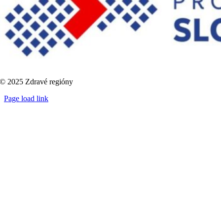
© 2025 Zdravé regióny
Page load link
Go
to
Top