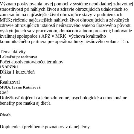
Význam poskytovania prvej pomoci v systéme neodkladnej zdravotnej
starostlivosti pri náhlych život a zdravie ohrozujúcich udalostiach so
zameraním na najčastejšie život ohrozujúce stavy v podmienkach
MRK; riešenie najčastejších náhlych život ohrozujúcich a závažných
zdravie ohrozujúcich udalostí neúrazového a/alebo úrazového pôvodu
vyskytujúcich sa v pracovnom, domácom a inom prostredí; budovanie
kvalitnej spolupráce s APZ v MRK, výchova kvalitného
komunikačného partnera pre operátora linky tiesňového volania 155.
Téma aktivity
Laktačné poradenstvo
Počet absolventov/počet termínov
15 APZN/1
Dĺžka 1 kurzu/deň
1
Realizoval
MUDr. Ivana Kušnírová
Cieľ
Dôležitosť dojčenia a jeho zdravotné, psychologické a emocionálne
benefity pre matku aj dieťa
Obsah
Doplnenie a prehĺbenie poznatkov z danej témy.