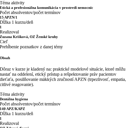
Téma aktivity
Etická a profesionálna komunikácia v prostredí nemocníc
Počet absolventov/počet termínov
15 APZN/1
Dĺžka 1 kurzu/deň
1
Realizoval
Zuzana Krišková, OZ Ženské kruhy
Cieľ
Prehĺbenie poznatkov z danej témy
Obsah
Dôraz v kurze je kladený na: praktické modelové situácie, ktoré môžu
nastať na oddelení, etický prístup a rešpektovanie práv pacientov
dieťaťa, posilňovanie mäkkých zručností APZN (trpezlivosť, empatia,
citlivé reagovanie).
Téma aktivity
Dentálna hygiena
Počet absolventov/počet termínov
140 APZ/KAPZ
Dĺžka 1 kurzu/deň
1
Realizoval