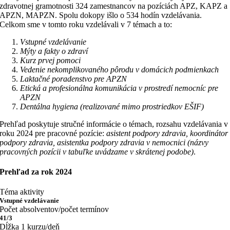
zdravotnej gramotnosti 324 zamestnancov na pozíciách APZ, KAPZ a
APZN, MAPZN. Spolu dokopy išlo o 534 hodín vzdelávania.
Celkom sme v tomto roku vzdelávali v 7 témach a to:
Vstupné vzdelávanie
Mýty a fakty o zdraví
Kurz prvej pomoci
Vedenie nekomplikovaného pôrodu v domácich podmienkach
Laktačné poradenstvo pre APZN
Etická a profesionálna komunikácia v prostredí nemocníc pre
APZN
Dentálna hygiena (realizované mimo prostriedkov EŠIF)
Prehľad poskytuje stručné informácie o témach, rozsahu vzdelávania v
roku 2024 pre pracovné pozície:
asistent podpory zdravia, koordinátor
podpory zdravia, asistentka podpory zdravia v nemocnici (názvy
pracovných pozícii v tabuľke uvádzame v skrátenej podobe)
.
Prehľad za rok 2024
Téma aktivity
Vstupné vzdelávanie
Počet absolventov/počet termínov
41/3
Dĺžka 1 kurzu/deň