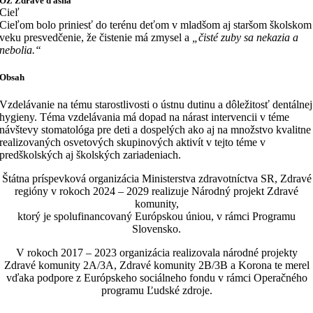
OZ Zdravé ďasná
Cieľ
Cieľom bolo priniesť do terénu deťom v mladšom aj staršom školskom
veku presvedčenie, že čistenie má zmysel a
„čisté zuby sa nekazia a
nebolia.“
Obsah
Vzdelávanie na tému starostlivosti o ústnu dutinu a dôležitosť dentálnej
hygieny. Téma vzdelávania má dopad na nárast intervencii v téme
návštevy stomatológa pre deti a dospelých ako aj na množstvo kvalitne
realizovaných osvetových skupinových aktivít v tejto téme v
predškolských aj školských zariadeniach.
Štátna príspevková organizácia Ministerstva zdravotníctva SR, Zdravé
regióny v rokoch 2024 – 2029 realizuje Národný projekt Zdravé
komunity,
ktorý je spolufinancovaný Európskou úniou, v rámci Programu
Slovensko.
V rokoch 2017 – 2023 organizácia realizovala národné projekty
Zdravé komunity 2A/3A, Zdravé komunity 2B/3B a Korona te merel
vďaka podpore z Európskeho sociálneho fondu v rámci Operačného
programu Ľudské zdroje.