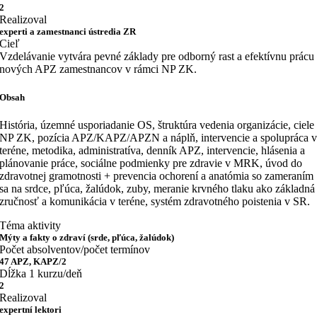
2
Realizoval
experti a zamestnanci ústredia ZR
Cieľ
Vzdelávanie vytvára pevné základy pre odborný rast a efektívnu prácu
nových APZ zamestnancov v rámci NP ZK.
Obsah
História, územné usporiadanie OS, štruktúra vedenia organizácie, ciele
NP ZK, pozícia APZ/KAPZ/APZN a náplň, intervencie a spolupráca 
teréne, metodika, administratíva, denník APZ, intervencie, hlásenia a
plánovanie práce, sociálne podmienky pre zdravie v MRK, úvod do
zdravotnej gramotnosti + prevencia ochorení a anatómia so zameraním
sa na srdce, pľúca, žalúdok, zuby, meranie krvného tlaku ako základná
zručnosť a komunikácia v teréne, systém zdravotného poistenia v SR.
Téma aktivity
Mýty a fakty o zdraví (srde, pľúca, žalúdok)
Počet absolventov/počet termínov
47 APZ, KAPZ/2
Dĺžka 1 kurzu/deň
2
Realizoval
expertní lektori