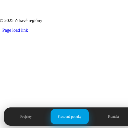
© 2025 Zdravé regióny
Page load link
Go
to
Top
Projekty
Pracovné ponuky
Kontakt