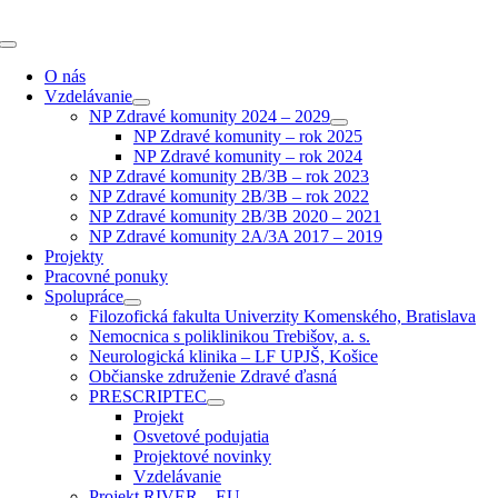
Skip
to
Toggle
content
Navigation
O nás
Vzdelávanie
NP Zdravé komunity 2024 – 2029
NP Zdravé komunity – rok 2025
NP Zdravé komunity – rok 2024
NP Zdravé komunity 2B/3B – rok 2023
NP Zdravé komunity 2B/3B – rok 2022
NP Zdravé komunity 2B/3B 2020 – 2021
NP Zdravé komunity 2A/3A 2017 – 2019
Projekty
Pracovné ponuky
Spolupráce
Filozofická fakulta Univerzity Komenského, Bratislava
Nemocnica s poliklinikou Trebišov, a. s.
Neurologická klinika – LF UPJŠ, Košice
Občianske združenie Zdravé ďasná
PRESCRIPTEC
Projekt
Osvetové podujatia
Projektové novinky
Vzdelávanie
Projekt RIVER – EU