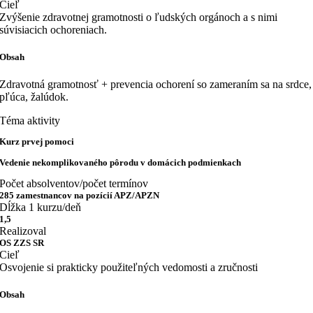
Cieľ
Zvýšenie zdravotnej gramotnosti o ľudských orgánoch a s nimi
súvisiacich ochoreniach.
Obsah
Zdravotná gramotnosť + prevencia ochorení so zameraním sa na srdce,
pľúca, žalúdok.
Téma aktivity
Kurz prvej pomoci
Vedenie nekomplikovaného pôrodu v domácich podmienkach
Počet absolventov/počet termínov
285 zamestnancov na pozícií APZ/APZN
Dĺžka 1 kurzu/deň
1,5
Realizoval
OS ZZS SR
Cieľ
Osvojenie si prakticky použiteľných vedomosti a zručnosti
Obsah