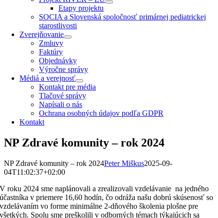
Etapy projektu
SOCIA a Slovenská spoločnosť primárnej pediatrickej
starostlivosti
Zverejňovanie
Zmluvy
Faktúry
Objednávky
Výročne správy
Médiá a verejnosť
Kontakt pre média
Tlačové správy
Napísali o nás
Ochrana osobných údajov podľa GDPR
Kontakt
NP Zdravé komunity – rok 2024
NP Zdravé komunity – rok 2024
Peter Miškus
2025-09-
04T11:02:37+02:00
V roku 2024 sme naplánovali a zrealizovali vzdelávanie na jedného
účastníka v priemere 16,60 hodín, čo odráža našu dobrú skúsenosť so
vzdelávaním vo forme minimálne 2-dňového školenia plošne pre
všetkých. Spolu sme preškolili v odborných témach týkajúcich sa