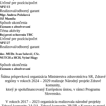
Určené pre pozíciu/počet
APZ/15
Realizoval/odborný garant
Mgr. Andrea Poloková
OZ Mamila
Spôsob ukončenia
Záznam o absolvovaní
Téma aktivity
Boj proti ochoreniu TBC
Určené pre pozíciu/počet
APZ/27
Realizoval/odborný garant
doc. MUDr. Ivan Solovič, CSc.
NUTCH a HCH, Vyšné Hágy
Spôsob ukončenia
Záznam o absolvovaní
Štátna príspevková organizácia Ministerstva zdravotníctva SR, Zdravé
regióny v rokoch 2024 – 2029 realizuje Národný projekt Zdravé
komunity,
ktorý je spolufinancovaný Európskou úniou, v rámci Programu
Slovensko.
V rokoch 2017 – 2023 organizácia realizovala národné projekty
Zdravé komunity 2A/3A, Zdravé komunity 2B/3B a Korona te merel