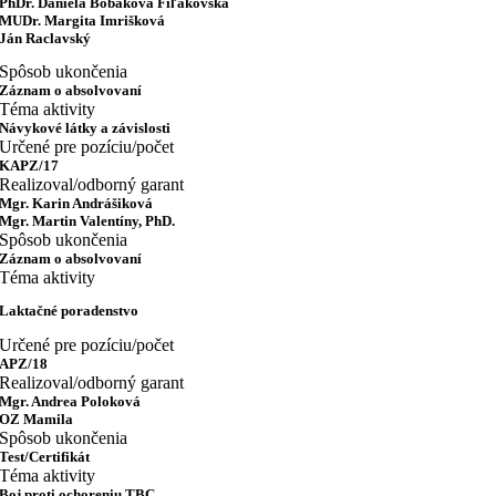
PhDr. Daniela Bobáková Fiľakovská
MUDr. Margita Imrišková
Ján Raclavský
Spôsob ukončenia
Záznam o absolvovaní
Téma aktivity
Návykové látky a závislosti
Určené pre pozíciu/počet
KAPZ/17
Realizoval/odborný garant
Mgr. Karin Andrášiková
Mgr. Martin Valentíny, PhD.
Spôsob ukončenia
Záznam o absolvovaní
Téma aktivity
Laktačné poradenstvo
Určené pre pozíciu/počet
APZ/18
Realizoval/odborný garant
Mgr. Andrea Poloková
OZ Mamila
Spôsob ukončenia
Test/Certifikát
Téma aktivity
Boj proti ochoreniu TBC