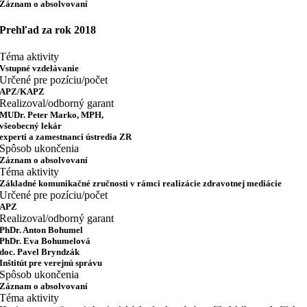
Záznam o absolvovaní
Prehľad za rok 2018
Téma aktivity
Vstupné vzdelávanie
Určené pre pozíciu/počet
APZ/KAPZ
Realizoval/odborný garant
MUDr. Peter Marko, MPH,
všeobecný lekár
experti a zamestnanci ústredia ZR
Spôsob ukončenia
Záznam o absolvovaní
Téma aktivity
Základné komunikačné zručnosti v rámci realizácie zdravotnej mediácie
Určené pre pozíciu/počet
APZ
Realizoval/odborný garant
PhDr. Anton Bohumel
PhDr. Eva Bohumelová
doc. Pavel Bryndzák
Inštitút pre verejnú správu
Spôsob ukončenia
Záznam o absolvovaní
Téma aktivity