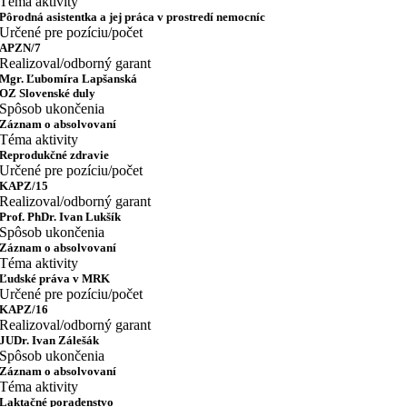
Téma aktivity
Pôrodná asistentka a jej práca v prostredí nemocníc
Určené pre pozíciu/počet
APZN/7
Realizoval/odborný garant
Mgr. Ľubomíra Lapšanská
OZ Slovenské duly
Spôsob ukončenia
Záznam o absolvovaní
Téma aktivity
Reprodukčné zdravie
Určené pre pozíciu/počet
KAPZ/15
Realizoval/odborný garant
Prof. PhDr. Ivan Lukšík
Spôsob ukončenia
Záznam o absolvovaní
Téma aktivity
Ľudské práva v MRK
Určené pre pozíciu/počet
KAPZ/16
Realizoval/odborný garant
JUDr. Ivan Zálešák
Spôsob ukončenia
Záznam o absolvovaní
Téma aktivity
Laktačné poradenstvo