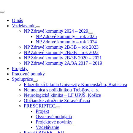
Skip
to
Toggle
content
Navigation
O nás
Vzdelávanie
NP Zdravé komunity 2024 – 2029
NP Zdravé komunity – rok 2025
NP Zdravé komunity – rok 2024
NP Zdravé komunity 2B/3B – rok 2023
NP Zdravé komunity 2B/3B – rok 2022
NP Zdravé komunity 2B/3B 2020 – 2021
NP Zdravé komunity 2A/3A 2017 – 2019
Projekty
Pracovné ponuky
Spolupráce
Filozofická fakulta Univerzity Komenského, Bratislava
Nemocnica s poliklinikou Trebišov, a. s.
Neurologická klinika – LF UPJŠ, Košice
Občianske združenie Zdravé ďasná
PRESCRIPTEC
Projekt
Osvetové podujatia
Projektové novinky
Vzdelávanie
Projekt RIVER – EU