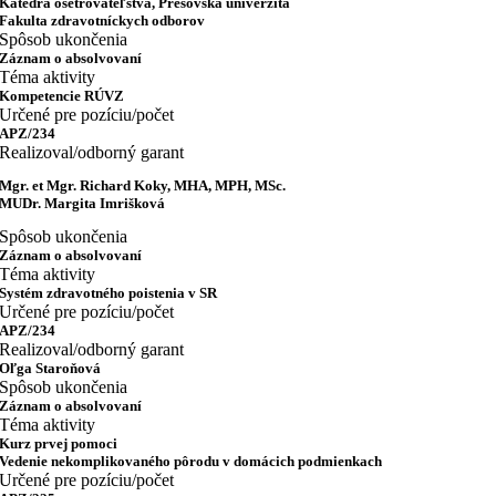
Katedra ošetrovateľstva, Prešovská univerzita
Fakulta zdravotníckych odborov
Spôsob ukončenia
Záznam o absolvovaní
Téma aktivity
Kompetencie RÚVZ
Určené pre pozíciu/počet
APZ/234
Realizoval/odborný garant
Mgr. et Mgr. Richard Koky, MHA, MPH, MSc.
MUDr. Margita Imrišková
Spôsob ukončenia
Záznam o absolvovaní
Téma aktivity
Systém zdravotného poistenia v SR
Určené pre pozíciu/počet
APZ/234
Realizoval/odborný garant
Oľga Staroňová
Spôsob ukončenia
Záznam o absolvovaní
Téma aktivity
Kurz prvej pomoci
Vedenie nekomplikovaného pôrodu v domácich podmienkach
Určené pre pozíciu/počet