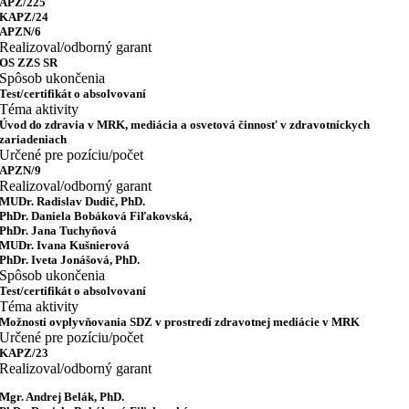
APZ/225
KAPZ/24
APZN/6
Realizoval/odborný garant
OS ZZS SR
Spôsob ukončenia
Test/certifikát o absolvovaní
Téma aktivity
Úvod do zdravia v MRK, mediácia a osvetová činnosť v zdravotníckych
zariadeniach
Určené pre pozíciu/počet
APZN/9
Realizoval/odborný garant
MUDr. Radislav Dudič, PhD.
PhDr. Daniela Bobáková Fiľakovská,
PhDr. Jana Tuchyňová
MUDr. Ivana Kušnierová
PhDr. Iveta Jonášová, PhD.
Spôsob ukončenia
Test/certifikát o absolvovaní
Téma aktivity
Možnosti ovplyvňovania SDZ v prostredí zdravotnej mediácie v MRK
Určené pre pozíciu/počet
KAPZ/23
Realizoval/odborný garant
Mgr. Andrej Belák, PhD.