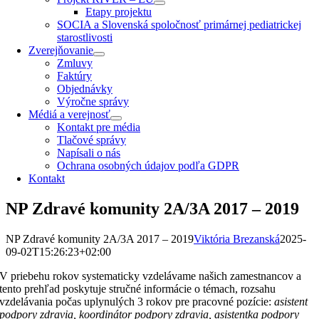
Etapy projektu
SOCIA a Slovenská spoločnosť primárnej pediatrickej
starostlivosti
Zverejňovanie
Zmluvy
Faktúry
Objednávky
Výročne správy
Médiá a verejnosť
Kontakt pre média
Tlačové správy
Napísali o nás
Ochrana osobných údajov podľa GDPR
Kontakt
NP Zdravé komunity 2A/3A 2017 – 2019
NP Zdravé komunity 2A/3A 2017 – 2019
Viktória Brezanská
2025-
09-02T15:26:23+02:00
V priebehu rokov systematicky vzdelávame našich zamestnancov a
tento prehľad poskytuje stručné informácie o témach, rozsahu
vzdelávania počas uplynulých 3 rokov pre pracovné pozície:
asistent
podpory zdravia, koordinátor podpory zdravia, asistentka podpory