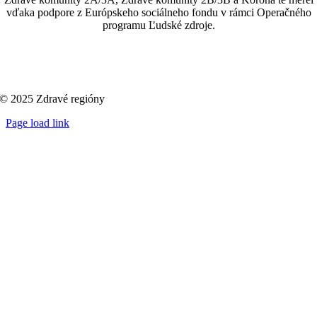
vďaka podpore z Európskeho sociálneho fondu v rámci Operačného
programu Ľudské zdroje.
© 2025 Zdravé regióny
Page load link
Go
to
Top