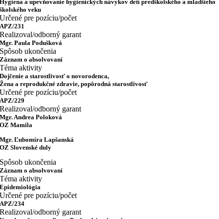
Hygiena a upevňovanie hygienických návykov detí predškolského a mladšieho
školského veku
Určené pre pozíciu/počet
APZ/231
Realizoval/odborný garant
Mgr. Paula Podušková
Spôsob ukončenia
Záznam o absolvovaní
Téma aktivity
Dojčenie a starostlivosť o novorodenca,
Žena a reprodukčné zdravie, popôrodná starostlivosť
Určené pre pozíciu/počet
APZ/229
Realizoval/odborný garant
Mgr. Andrea Poloková
OZ Mamila
Mgr. Ľubomíra Lapšanská
OZ Slovenské duly
Spôsob ukončenia
Záznam o absolvovaní
Téma aktivity
Epidemiológia
Určené pre pozíciu/počet
APZ/234
Realizoval/odborný garant