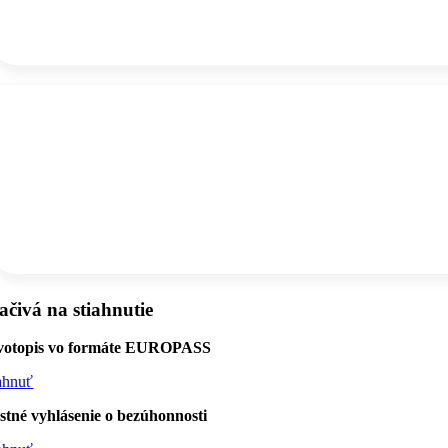
ačivá na stiahnutie
votopis vo formáte EUROPASS
iahnuť
stné vyhlásenie o bezúhonnosti