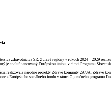
via
sterstva zdravotníctva SR, Zdravé regióny v rokoch 2024 – 2029 realiz
torý je spolufinancovaný Európskou úniou, v rámci Programu Slovensk
cia realizovala národné projekty Zdravé komunity 2A/3A, Zdravé ko
ore z Európskeho sociálneho fondu v rámci Operačného programu Ľud