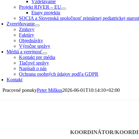
Vzdelávanie
Projekt RIVER – EU
Etapy projektu
SOCIA a Slovenská spoločnosť primárnej pediatrickej starostl
Zverejňovanie
Zmluvy
Faktúry
Objednávky
Výročne správy
Médiá a verejnosť
Kontakt pre média
Tlačové správy
Napísali o nás
Ochrana osobných údajov podľa GDPR
Kontakt
Pracovné ponuky
Peter Miškus
2026-06-01T10:14:10+02:00
KOORDINÁTOR/KOORDIN