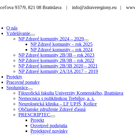
Skip
ceľova 937/9, 821 08 Bratislava | info@zdraveregiony.eu | www
to
content
O nás
Vzdelávanie
NP Zdravé komunity 2024 – 2029
NP Zdravé komunity – rok 2025
NP Zdravé komunity – rok 2024
NP Zdravé komunity 2B/3B – rok 2023
NP Zdravé komunity 2B/3B – rok 2022
NP Zdravé komunity 2B/3B 2020 – 2021
NP Zdravé komunity 2A/3A 2017 – 2019
Projekty
Pracovné ponuky
Spolupráce
Filozofická fakulta Univerzity Komenského, Bratislava
Nemocnica s poliklinikou Trebišov, a. s.
Neurologická klinika – LF UPJŠ, Košice
Občianske združenie Zdravé ďasná
PRESCRIPTEC
Projekt
Osvetové podujatia
Projektové novinky