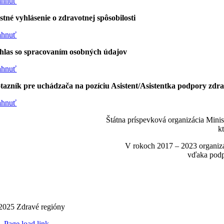
iahnuť
stné vyhlásenie o zdravotnej spôsobilosti
iahnuť
hlas so spracovaním osobných údajov
iahnuť
tazník pre uchádzača na pozíciu Asistent/Asistentka podpory zdra
iahnuť
Štátna príspevková organizácia Mini
k
V rokoch 2017 – 2023 organizá
vďaka podp
2025 Zdravé regióny
Page load link