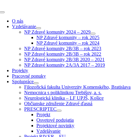
Skip
to
Toggle
content
Navigation
O nás
Vzdelávanie
NP Zdravé komunity 2024 – 2029
NP Zdravé komunity – rok 2025
NP Zdravé komunity – rok 2024
NP Zdravé komunity 2B/3B – rok 2023
NP Zdravé komunity 2B/3B – rok 2022
NP Zdravé komunity 2B/3B 2020 – 2021
NP Zdravé komunity 2A/3A 2017 – 2019
Projekty
Pracovné ponuky
Spolupráce
Filozofická fakulta Univerzity Komenského, Bratislava
Nemocnica s poliklinikou Trebišov, a. s.
Neurologická klinika – LF UPJŠ, Košice
Občianske združenie Zdravé ďasná
PRESCRIPTEC
Projekt
Osvetové podujatia
Projektové novinky
Vzdelávanie
Projekt RIVER – EU