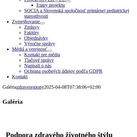
Etapy projektu
SOCIA a Slovenská spoločnosť primárnej pediatrickej
starostlivosti
Zverejňovanie
Zmluvy
Faktúry
Objednávky
Výročne správy
Médiá a verejnosť
Kontakt pre média
Tlačové správy
Napísali o nás
Ochrana osobných údajov podľa GDPR
Kontakt
Galéria
zdraveregiony
2025-04-08T07:38:06+02:00
Galéria
Podpora zdravého životného štýlu