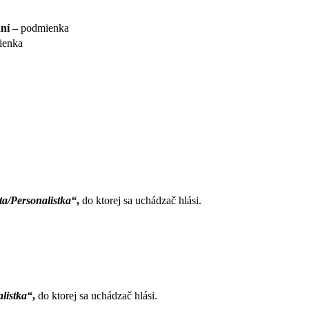
ní –
podmienka
ienka
ta/Personalistka“
,
do ktorej sa uchádzač hlási.
listka“
,
do ktorej sa uchádzač hlási.