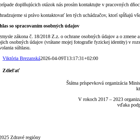
prípade doplňujúcich otázok nás prosím kontaktujte v pracovných dňoc
hradzujeme si právo kontaktovať len tých uchádzačov, ktorí spĺňajú v
hlas so spracovaním osobných údajov
zmysle zákona č. 18/2018 Z.z. o ochrane osobných údajov a o zmene a
ojich osobných údajov (vrátane mojej fotografie fyzickej identity) v 
volania súhlasu.
Viktória Brezanská
2026-04-09T13:17:31+02:00
Zdieľať
Facebook
LinkedIn
WhatsApp
Telegram
Email
Štátna príspevková organizácia Mini
k
V rokoch 2017 – 2023 organizá
vďaka podp
2025 Zdravé regióny