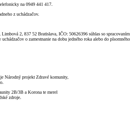
telefonicky na 0949 441 417.
iadneho z uchádzačov.
, Limbová 2, 837 52 Bratislava, IČO: 50626396 súhlas so spracovaním
abázy uchádzačov o zamestnanie na dobu jedného roka alebo do písomnéh
uje Národný projekt Zdravé komunity,
o.
munity 2B/3B a Korona te merel
ské zdroje.