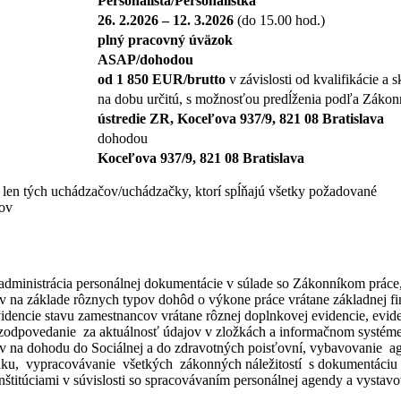
Personalista/Personalistka
26. 2.2026 – 12. 3.2026
(do 15.00 hod.)
plný pracovný úväzok
ASAP/dohodou
od 1 850 EUR/brutto
v závislosti od kvalifikácie 
na dobu určitú, s možnosťou predĺženia podľa Zákon
ústredie ZR, Koceľova 937/9, 821 08 Bratislava
dohodou
Koceľova 937/9, 821 08 Bratislava
 len tých uchádzačov/uchádzačky, ktorí spĺňajú všetky požadované
čov
administrácia personálnej dokumentácie v súlade so Zákonníkom práce
 na základe rôznych typov dohôd o výkone práce vrátane základnej fin
dencie stavu zamestnancov vrátane rôznej doplnkovej evidencie, evid
a zodpovedanie za aktuálnosť údajov v zložkách a informačnom systéme
v na dohodu do Sociálnej a do zdravotných poisťovní, vybavovanie a
odku, vypracovávanie všetkých zákonných náležitostí s dokumentáci
inštitúciami v súvislosti so spracovávaním personálnej agendy a vyst