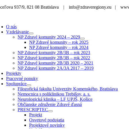
Skip
ceľova 937/9, 821 08 Bratislava | info@zdraveregiony.eu | www
to
content
O nás
Vzdelávanie
NP Zdravé komunity 2024 – 2029
NP Zdravé komunity – rok 2025
NP Zdravé komunity – rok 2024
NP Zdravé komunity 2B/3B – rok 2023
NP Zdravé komunity 2B/3B – rok 2022
NP Zdravé komunity 2B/3B 2020 – 2021
NP Zdravé komunity 2A/3A 2017 – 2019
Projekty
Pracovné ponuky
Spolupráce
Filozofická fakulta Univerzity Komenského, Bratislava
Nemocnica s poliklinikou Trebišov, a. s.
Neurologická klinika – LF UPJŠ, Košice
Občianske združenie Zdravé ďasná
PRESCRIPTEC
Projekt
Osvetové podujatia
Projektové novinky