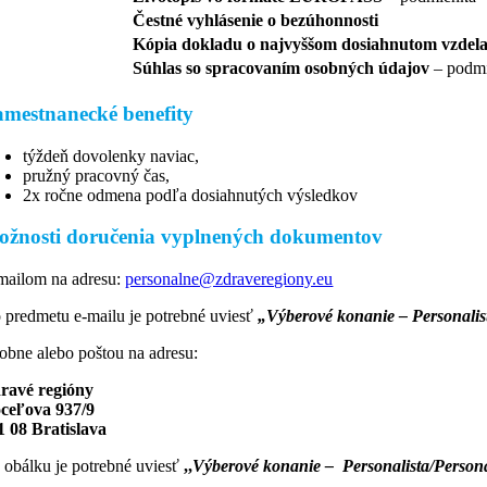
Čestné vyhlásenie o bezúhonnosti
Kópia dokladu o najvyššom dosiahnutom vzdela
Súhlas so spracovaním osobných údajov
– podm
mestnanecké benefity
týždeň dovolenky naviac,
pružný pracovný čas,
2x ročne odmena podľa dosiahnutých výsledkov
ožnosti doručenia vyplnených dokumentov
mailom na adresu:
personalne@zdraveregiony.eu
 predmetu e-mailu je potrebné uviesť
„
Výberové konanie – Personalis
obne alebo poštou na adresu:
ravé regióny
ceľova 937/9
1 08 Bratislava
 obálku je potrebné uviesť
,,
Výberové konanie – Personalista/Persona