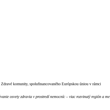
t Zdravé komunity, spolufinancovaného Európskou úniou v rámci
anie osvety zdravia v prostredí nemocníc – viac rozvinutý región a me