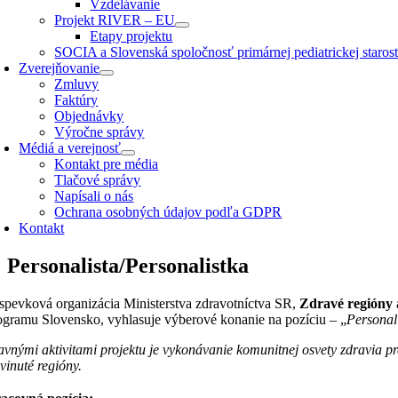
Vzdelávanie
Projekt RIVER – EU
Etapy projektu
SOCIA a Slovenská spoločnosť primárnej pediatrickej starostl
Zverejňovanie
Zmluvy
Faktúry
Objednávky
Výročne správy
Médiá a verejnosť
Kontakt pre média
Tlačové správy
Napísali o nás
Ochrana osobných údajov podľa GDPR
Kontakt
Personalista/Personalistka
íspevková organizácia Ministerstva zdravotníctva SR,
Zdravé regióny
ogramu Slovensko, vyhlasuje výberové konanie na pozíciu – „
Personal
avnými aktivitami projektu je vykonávanie komunitnej osvety zdravia p
vinuté regióny.