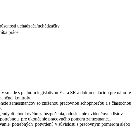
a skúseností uchádzača/uchádzačky
níka práce
, v súlade s platnom legislatívou EÚ a SR a dokumentáciou pre národn
ančnej kontroly.
encie zamestnancov so zníženou pracovnou schopnosťou a s čiastočno
.
gendy dôchodkového zabezpečenia, odosielanie evidenčných listov
u potrebnou pre ukončenie pracovného pomeru zamestnanca.
avovanie potrebných potvrdení v súvislosti s pracovným pomerom alebo