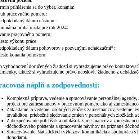
acovná pozícia:
rmín prihlásenia sa do výber. konania:
uh pracovného pomeru:
edpokladaný dátum nástupu:
nimálna hrubá mzda pre rok 2024:
vanie pracovného pomeru:
esto výkonu práce:
edpokladaný dátum pohovorov s pozvanými uchádzačmi*:
esto konania pohovoru:
o vyhodnotení doručených žiadostí si vyhradzujeme právo kontaktovať
dmienky, taktiež si vyhradzujeme právo neosloviť žiadneho z uchádza
racovná náplň a zodpovednosti:
Komplexná príprava, vedenie a spracovávanie personálnej agendy, 
projekt pre zamestnancov v pracovnom pomere ako aj zamestnancov
Zakladanie a vedenie osobných zložiek zamestnancov, vedenie evi
invaliditou, priebežné sledovanie zmien v personálnych zložkách 
Zabezpečovanie prihlášok a odhlášok zamestnancov a zamestnanco
dôchodkového poistenia a spracovanie návrhov na priznane dôch
Spracovávanie štatistických výkazov, komunikácia a spolupráca s 
dohodami.