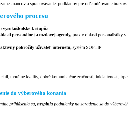
amestnancov a spracovávanie podkladov pre odškodňovanie úrazov.
berového procesu
o
vysokoškolské I. stupňa
blasti personálnej a mzdovej agendy,
prax v oblasti personalistiky 
aktívny pokročilý užívateľ internetu,
systém SOFTIP
ail, morálne kvality, dobré komunikačné zručnosti, iniciatívnosť, trpe
denie do výberového konania
míne prihlásenia sa,
nesplnia
podmienky na zaradenie sa do výberové