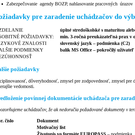
Zabezpečovanie agendy BOZP, nahlasovanie pracovných úrazov z
ožiadavky pre zaradenie uchádzačov do vý
ZDELANIE
úplné stredoškolské s maturitou aleb
SOBITNÉ POŽIADAVKY:
min. 3-ročná preukázateľná prax v o
AZYKOVÉ ZNALOSTI
slovenský jazyk – podmienka (C2)
ALŠIE PODMIENKY
balík MS Office – pokročilý užívateľ
EZÚHONNOSŤ
lšie požiadavky
sciplinovanosť, dôveryhodnosť, zmysel pre zodpovednosť, zmysel pre det
terajšie vedomosti.
edloženie povinnej dokumentácie uchádzača pre zara
ozorňujeme uchádzačov, že ak nedoručia požadované dokumenty v ter
r. číslo
Dokument
Motivačný list
Životopis vo formáte EUROPASS
– podmienka