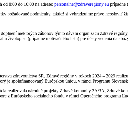
h od 8:00 do 16:00 na adrese:
personalne@zdraveregiony.eu
prípadne 
šetky požadované podmienky, taktiež si vyhradzujme právo neosloviť ž
 doplnení niektorých zákonov týmto dávam organizácii Zdravé regióny
rozsahu životopisu (prípadne motivačného listu) pre účely vedenia dat
sterstva zdravotníctva SR, Zdravé regióny v rokoch 2024 – 2029 realiz
torý je spolufinancovaný Európskou úniou, v rámci Programu Slovensk
cia realizovala národné projekty Zdravé komunity 2A/3A, Zdravé ko
ore z Európskeho sociálneho fondu v rámci Operačného programu Ľud