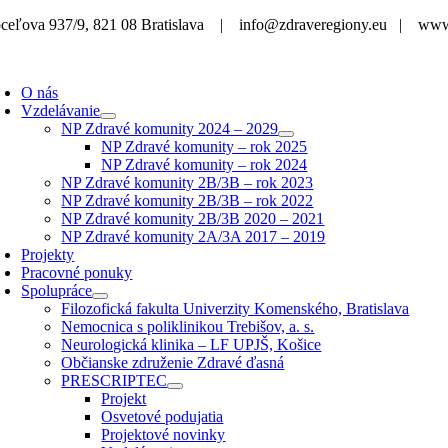
Skip
ceľova 937/9, 821 08 Bratislava | info@zdraveregiony.eu | www
to
content
O nás
Vzdelávanie
NP Zdravé komunity 2024 – 2029
NP Zdravé komunity – rok 2025
NP Zdravé komunity – rok 2024
NP Zdravé komunity 2B/3B – rok 2023
NP Zdravé komunity 2B/3B – rok 2022
NP Zdravé komunity 2B/3B 2020 – 2021
NP Zdravé komunity 2A/3A 2017 – 2019
Projekty
Pracovné ponuky
Spolupráce
Filozofická fakulta Univerzity Komenského, Bratislava
Nemocnica s poliklinikou Trebišov, a. s.
Neurologická klinika – LF UPJŠ, Košice
Občianske združenie Zdravé ďasná
PRESCRIPTEC
Projekt
Osvetové podujatia
Projektové novinky