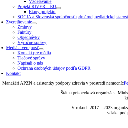
Vzdelávanie
Projekt RIVER – EU
Etapy projektu
SOCIA a Slovenská spoločnosť primárnej pediatrickej starostl
Zverejňovanie
Zmluvy
Faktúry
Objednávky
Výročne správy
Médiá a verejnosť
Kontakt pre média
Tlačové správy
Napísali o nás
Ochrana osobných údajov podľa GDPR
Kontakt
Manažéri APZN a asistentky podpory zdravia v prostredí nemocníc
Pe
Štátna príspevková organizácia Mini
k
V rokoch 2017 – 2023 organizá
vďaka podp