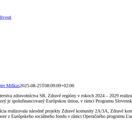
ivosti
ter Miškus
2025-08-25T08:09:09+02:00
sterstva zdravotníctva SR, Zdravé regióny v rokoch 2024 – 2029 realiz
torý je spolufinancovaný Európskou úniou, v rámci Programu Slovensk
cia realizovala národné projekty Zdravé komunity 2A/3A, Zdravé ko
ore z Európskeho sociálneho fondu v rámci Operačného programu Ľud